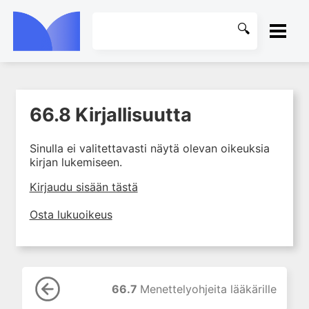
ETUSIVU
66.8 Kirjallisuutta
1. Farmakokinetiikan käsitteet
KIRJASTO
ja sovellutukset lääkehoitoon
Sinulla ei valitettavasti näytä olevan oikeuksia
2. Lääkkeiden antotavat
OHJEET
kirjan lukemiseen.
3. Lääkeaineen pitoisuuden ja
vaikutuksen suhde
KIRJAUDU SISÄÄN
Kirjaudu sisään tästä
4. Lääkeaineiden haitalliset
Osta lukuoikeus
yhteisvaikutukset
5. Farmakogeneettiset
yksilövaihtelut
6. Lääkeaineiden
pitoisuusmittaukset
66.7
Menettelyohjeita lääkärille