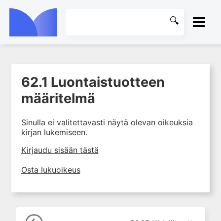
ETUSIVU
62.1 Luontaistuotteen
1. Farmakokinetiikan käsitteet
KIRJASTO
ja sovellutukset lääkehoitoon
määritelmä
2. Lääkkeiden antotavat
OHJEET
Sinulla ei valitettavasti näytä olevan oikeuksia
3. Lääkeaineen pitoisuuden ja
kirjan lukemiseen.
vaikutuksen suhde
KIRJAUDU SISÄÄN
4. Lääkeaineiden haitalliset
Kirjaudu sisään tästä
yhteisvaikutukset
Osta lukuoikeus
5. Farmakogeneettiset
yksilövaihtelut
6. Lääkeaineiden
pitoisuusmittaukset