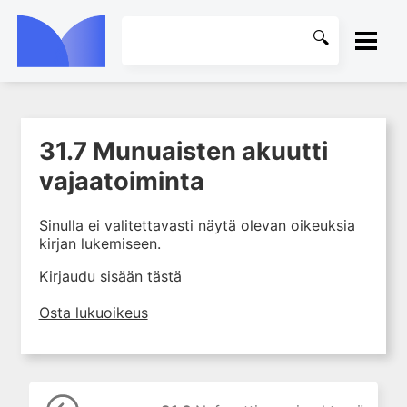
ETUSIVU
31.7 Munuaisten akuutti
1. Farmakokinetiikan käsitteet
KIRJASTO
ja sovellutukset lääkehoitoon
vajaatoiminta
2. Lääkkeiden antotavat
OHJEET
Sinulla ei valitettavasti näytä olevan oikeuksia
3. Lääkeaineen pitoisuuden ja
kirjan lukemiseen.
vaikutuksen suhde
KIRJAUDU SISÄÄN
4. Lääkeaineiden haitalliset
Kirjaudu sisään tästä
yhteisvaikutukset
Osta lukuoikeus
5. Farmakogeneettiset
yksilövaihtelut
6. Lääkeaineiden
pitoisuusmittaukset