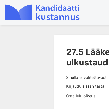
1. Farmakokinetiikan käsitteet
ja sovellutukset lääkehoitoon
27.5 Lääke
2. Lääkkeiden antotavat
ulkustaud
3. Lääkeaineen pitoisuuden ja
vaikutuksen suhde
4. Lääkeaineiden haitalliset
Sinulla ei valitettavast
yhteisvaikutukset
Kirjaudu sisään tästä
5. Farmakogeneettiset
yksilövaihtelut
Osta lukuoikeus
6. Lääkeaineiden
pitoisuusmittaukset