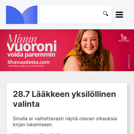
ETUSIVU
1. Farmakokinetiikan käsitteet
KIRJASTO
ja sovellutukset lääkehoitoon
2. Lääkkeiden antotavat
OHJEET
3. Lääkeaineen pitoisuuden ja
vaikutuksen suhde
KIRJAUDU SISÄÄN
4. Lääkeaineiden haitalliset
28.7 Lääkkeen yksilöllinen
yhteisvaikutukset
valinta
5. Farmakogeneettiset
yksilövaihtelut
Sinulla ei valitettavasti näytä olevan oikeuksia
6. Lääkeaineiden
kirjan lukemiseen.
pitoisuusmittaukset