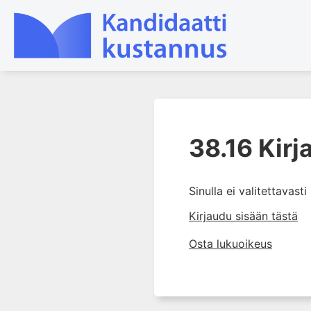
1. Farmakokinetiikan käsitteet
ja sovellutukset lääkehoitoon
38.16 Kirj
2. Lääkkeiden antotavat
3. Lääkeaineen pitoisuuden ja
Sinulla ei valitettavast
vaikutuksen suhde
Kirjaudu sisään tästä
4. Lääkeaineiden haitalliset
yhteisvaikutukset
Osta lukuoikeus
5. Farmakogeneettiset
yksilövaihtelut
6. Lääkeaineiden
pitoisuusmittaukset