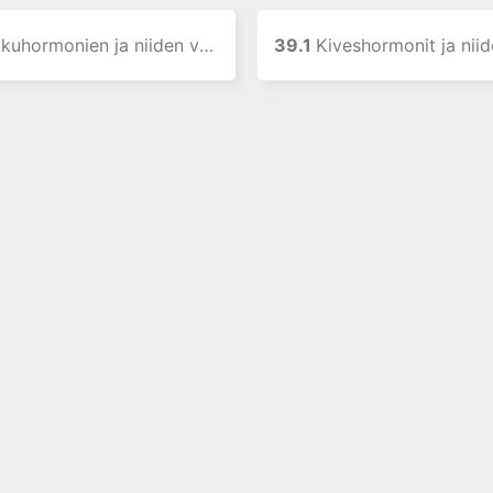
n ja niiden vastavaikuttajien käyttö syövän liitännäishoitoina
39.1
Kiveshormonit ja niiden v