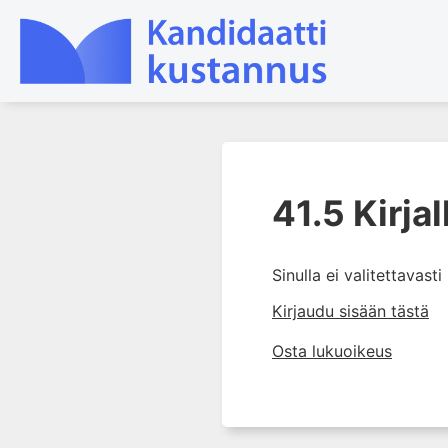
1. Farmakokinetiikan käsitteet
ja sovellutukset lääkehoitoon
41.5 Kirjal
2. Lääkkeiden antotavat
3. Lääkeaineen pitoisuuden ja
Sinulla ei valitettavast
vaikutuksen suhde
Kirjaudu sisään tästä
4. Lääkeaineiden haitalliset
yhteisvaikutukset
Osta lukuoikeus
5. Farmakogeneettiset
yksilövaihtelut
6. Lääkeaineiden
pitoisuusmittaukset