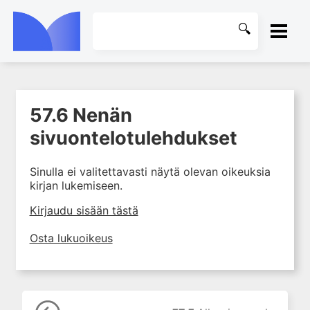
ETUSIVU
57.6 Nenän
1. Farmakokinetiikan käsitteet
KIRJASTO
ja sovellutukset lääkehoitoon
sivuontelotulehdukset
2. Lääkkeiden antotavat
OHJEET
Sinulla ei valitettavasti näytä olevan oikeuksia
3. Lääkeaineen pitoisuuden ja
kirjan lukemiseen.
vaikutuksen suhde
KIRJAUDU SISÄÄN
4. Lääkeaineiden haitalliset
Kirjaudu sisään tästä
yhteisvaikutukset
Osta lukuoikeus
5. Farmakogeneettiset
yksilövaihtelut
6. Lääkeaineiden
pitoisuusmittaukset