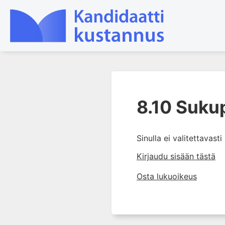
1. Farmakokinetiikan käsitteet
ja sovellutukset lääkehoitoon
8.10 Sukup
2. Lääkkeiden antotavat
3. Lääkeaineen pitoisuuden ja
Sinulla ei valitettavast
vaikutuksen suhde
Kirjaudu sisään tästä
4. Lääkeaineiden haitalliset
yhteisvaikutukset
Osta lukuoikeus
5. Farmakogeneettiset
yksilövaihtelut
6. Lääkeaineiden
pitoisuusmittaukset