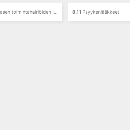
sen toimintahäiriöiden lääkkeet
8.11
Psyykenlääkkeet