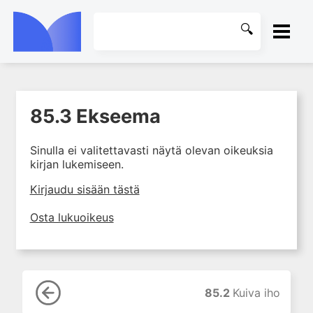
ETUSIVU
85.3 Ekseema
1. Farmakokinetiikan käsitteet
KIRJASTO
ja sovellutukset lääkehoitoon
Sinulla ei valitettavasti näytä olevan oikeuksia
2. Lääkkeiden antotavat
OHJEET
kirjan lukemiseen.
3. Lääkeaineen pitoisuuden ja
vaikutuksen suhde
KIRJAUDU SISÄÄN
Kirjaudu sisään tästä
4. Lääkeaineiden haitalliset
Osta lukuoikeus
yhteisvaikutukset
5. Farmakogeneettiset
yksilövaihtelut
6. Lääkeaineiden
pitoisuusmittaukset
85.2
Kuiva iho