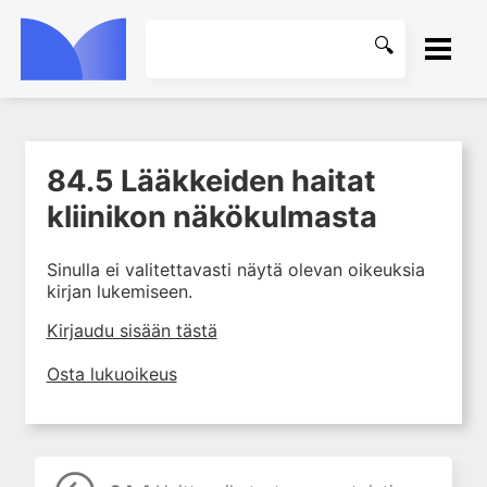
ETUSIVU
84.5 Lääkkeiden haitat
1. Farmakokinetiikan käsitteet
KIRJASTO
ja sovellutukset lääkehoitoon
kliinikon näkökulmasta
2. Lääkkeiden antotavat
OHJEET
Sinulla ei valitettavasti näytä olevan oikeuksia
3. Lääkeaineen pitoisuuden ja
kirjan lukemiseen.
vaikutuksen suhde
KIRJAUDU SISÄÄN
4. Lääkeaineiden haitalliset
Kirjaudu sisään tästä
yhteisvaikutukset
Osta lukuoikeus
5. Farmakogeneettiset
yksilövaihtelut
6. Lääkeaineiden
pitoisuusmittaukset