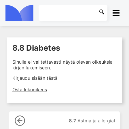
ETUSIVU
8.8 Diabetes
1. Farmakokinetiikan käsitteet
KIRJASTO
ja sovellutukset lääkehoitoon
Sinulla ei valitettavasti näytä olevan oikeuksia
2. Lääkkeiden antotavat
OHJEET
kirjan lukemiseen.
3. Lääkeaineen pitoisuuden ja
vaikutuksen suhde
KIRJAUDU SISÄÄN
Kirjaudu sisään tästä
4. Lääkeaineiden haitalliset
Osta lukuoikeus
yhteisvaikutukset
5. Farmakogeneettiset
yksilövaihtelut
6. Lääkeaineiden
pitoisuusmittaukset
8.7
Astma ja allergiat