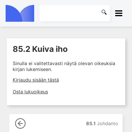
ETUSIVU
85.2 Kuiva iho
1. Farmakokinetiikan käsitteet
KIRJASTO
ja sovellutukset lääkehoitoon
Sinulla ei valitettavasti näytä olevan oikeuksia
2. Lääkkeiden antotavat
OHJEET
kirjan lukemiseen.
3. Lääkeaineen pitoisuuden ja
vaikutuksen suhde
KIRJAUDU SISÄÄN
Kirjaudu sisään tästä
4. Lääkeaineiden haitalliset
Osta lukuoikeus
yhteisvaikutukset
5. Farmakogeneettiset
yksilövaihtelut
6. Lääkeaineiden
pitoisuusmittaukset
85.1
Johdanto