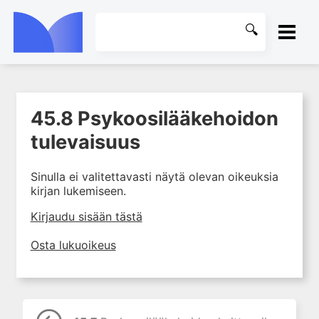
ETUSIVU
45.8 Psykoosilääkehoidon
1. Farmakokinetiikan käsitteet
KIRJASTO
ja sovellutukset lääkehoitoon
tulevaisuus
2. Lääkkeiden antotavat
OHJEET
Sinulla ei valitettavasti näytä olevan oikeuksia
3. Lääkeaineen pitoisuuden ja
kirjan lukemiseen.
vaikutuksen suhde
KIRJAUDU SISÄÄN
4. Lääkeaineiden haitalliset
Kirjaudu sisään tästä
yhteisvaikutukset
Osta lukuoikeus
5. Farmakogeneettiset
yksilövaihtelut
6. Lääkeaineiden
pitoisuusmittaukset